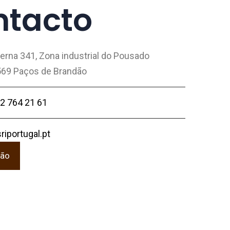
ntacto
terna 341, Zona industrial do Pousado
69 Paços de Brandão
2 764 21 61
riportugal.pt
ção